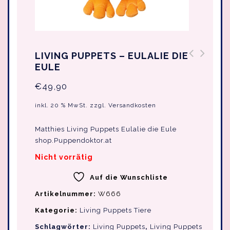
LIVING PUPPETS – EULALIE DIE
EULE
Living Puppets - Adler
Living Puppets - Maus
Heiko
Schnurzpiepe
€
49,90
inkl. 20 % MwSt.
zzgl.
Versandkosten
Matthies Living Puppets Eulalie die Eule
shop.Puppendoktor.at
Nicht vorrätig
Auf die Wunschliste
Artikelnummer:
W666
Kategorie:
Living Puppets Tiere
Schlagwörter:
Living Puppets
,
Living Puppets