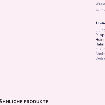
W140.
Schna
Ähnli
Livin
Pupp
Heini
Hahn
4. Ok
Ähnli
Beitr
ÄHNLICHE PRODUKTE