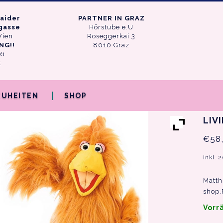
aider
PARTNER IN GRAZ
mgasse
Hörstube e.U
Wien
Roseggerkai 3
NG!!
8010 Graz
46
t
EUHEITEN
SHOP
LIV
€
58
inkl. 
Matth
shop.
Vorr