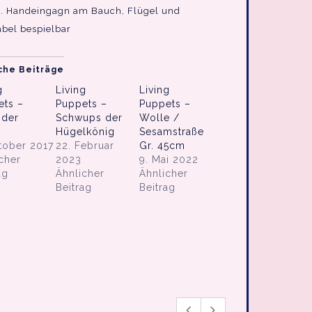
 Handeingagn am Bauch, Flügel und
bel bespielbar
che Beiträge
g
Living
Living
ets –
Puppets –
Puppets –
 der
Schwups der
Wolle /
Hügelkönig
Sesamstraße
tober 2017
22. Februar
Gr. 45cm
cher
2023
9. Mai 2022
ag
Ähnlicher
Ähnlicher
Beitrag
Beitrag