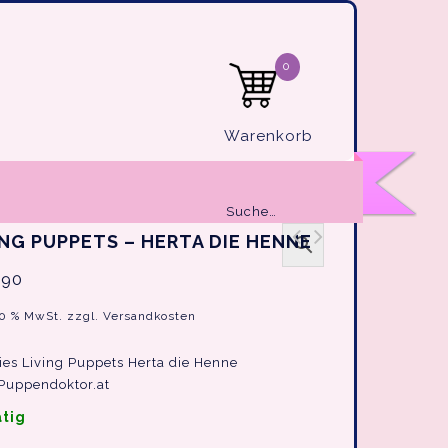
0
Warenkorb
Suche…
ING PUPPETS – HERTA DIE HENNE
Living Puppets -
Living Puppets - Heini
,90
Fridulin der Esel
der Hahn
20 % MwSt.
zzgl.
Versandkosten
ies Living Puppets Herta die Henne
Puppendoktor.at
ätig