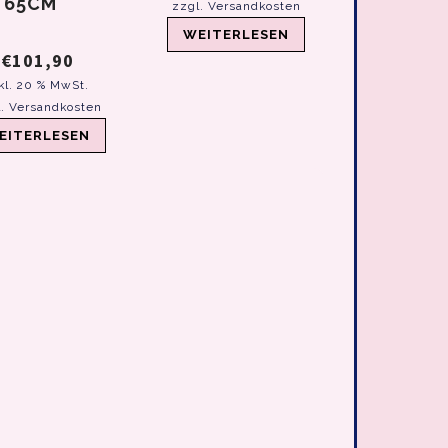
LULU DIE
 65CM
zzgl.
Versandkosten
HUNDEDA
WEITERLESEN
€
101,90
€
57,
kl. 20 % MwSt.
inkl. 20 %
l.
Versandkosten
zzgl.
Versa
EITERLESEN
WEITER