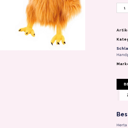
Arti
Kate
Schl
Handp
Mark
B
Bes
Herta