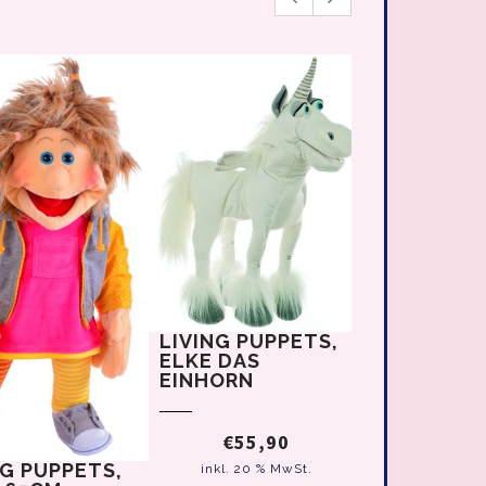
LIVING PUPPETS,
ELKE DAS
EINHORN
€
55,90
LIVING PU
NG PUPPETS,
inkl. 20 % MwSt.