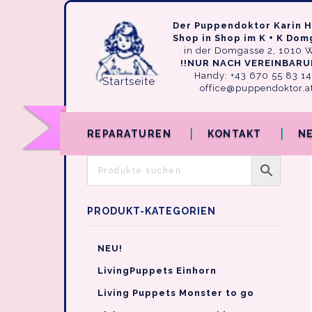
Der Puppendoktor Karin H
Shop in Shop im K + K Do
in der Domgasse 2, 1010 
!!NUR NACH VEREINBARU
Handy: +43 670 55 83 1
Startseite
office@puppendoktor.a
REPARATUREN
KONTAKT
N
PRODUKT-KATEGORIEN
NEU!
LivingPuppets Einhorn
Living Puppets Monster to go