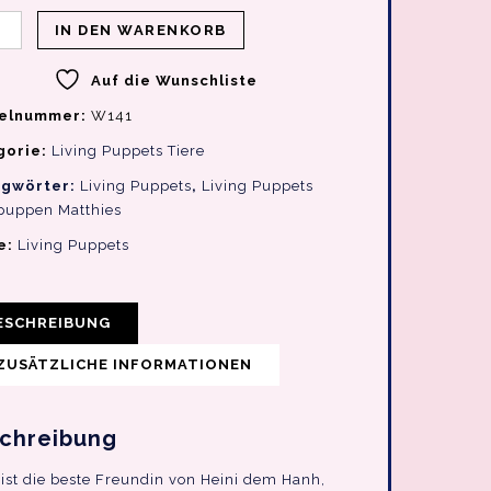
IN DEN WARENKORB
Auf die Wunschliste
kelnummer:
W141
gorie:
Living Puppets Tiere
agwörter:
Living Puppets
,
Living Puppets
uppen Matthies
e:
Living Puppets
ESCHREIBUNG
ZUSÄTZLICHE INFORMATIONEN
chreibung
 ist die beste Freundin von Heini dem Hanh,